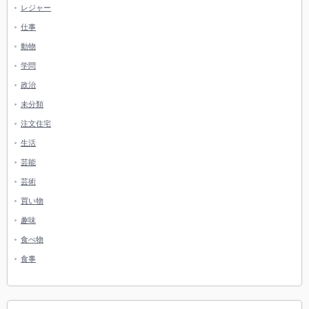
レジャー
仕事
動物
学問
政治
未分類
注文住宅
生活
芸能
芸術
買い物
趣味
食べ物
食事