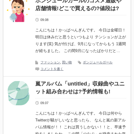
ボンジュールガールのコスメ通販や
店舗情報!どこで買えるの?値段は?
09.08
こんにちは！かっぱぺんぎんです。 今日は金曜日！
明日は休みだと思うといつもより テンションが上が
ります(笑) 気が付けば、9月になってからもう 1週間
が経ちました。 この間9月になったばかりだと…
ファッション
,
買い物
ボンジュールガール
コメントを書く
嵐アルバム「untitled」収録曲やユニ
ット組み合わせは?予約情報も!
09.07
こんにちは！かっぱぺんぎんです。 今日は何やら
Twitterが騒がしいなと思ったら、 なんと嵐の新アル
バム情報が！！ これは買うしかない！！と、早速予
約をしましたね。 この間「つなぐ」が発売された気