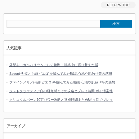
RETURN TOP
人気記事
外壁を白ガルバリウムにして後悔！新築中に張り替えた話
Savon(サボン 毛糸ピエロ)を編んでみた!編み心地や肌触り等の感想
ファインメリノ(毛糸ピエロ)を編んでみた!編み心地や肌触り等の感想
ラストクラウディア白の研究所までの攻略とプレイ時間!ポイ活案件
クリスタルボーン10万パワー攻略と達成時間まとめ!ポイ活でプレイ
アーカイブ