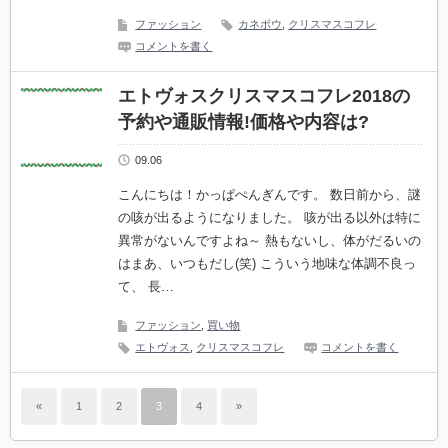
ファッション
カネボウ
,
クリスマスコフレ
コメントを書く
エトヴォスクリスマスコフレ2018の
予約や通販情報!価格や内容は?
09.06
こんにちは！かっぱぺんぎんです。 数日前から、謎
の咳が出るようになりました。 咳が出る以外は特に
異常がないんですよね～ 熱もないし、体がだるいの
はまあ、いつもだし(笑) こういう地味な体調不良っ
て、 長…
ファッション
,
買い物
エトヴォス
,
クリスマスコフレ
コメントを書く
«
1
2
3
4
»