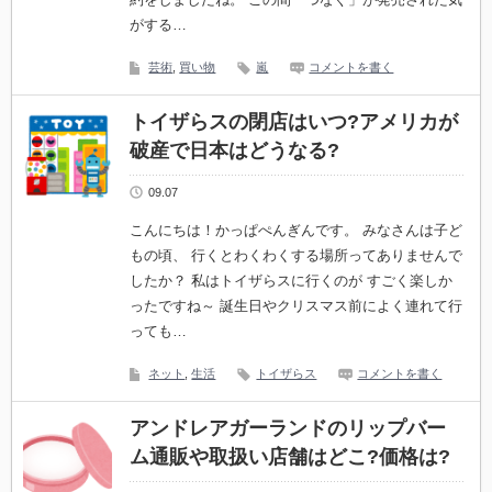
がする…
芸術
,
買い物
嵐
コメントを書く
トイザらスの閉店はいつ?アメリカが
破産で日本はどうなる?
09.07
こんにちは！かっぱぺんぎんです。 みなさんは子ど
もの頃、 行くとわくわくする場所ってありませんで
したか？ 私はトイザらスに行くのが すごく楽しか
ったですね～ 誕生日やクリスマス前によく連れて行
っても…
ネット
,
生活
トイザらス
コメントを書く
アンドレアガーランドのリップバー
ム通販や取扱い店舗はどこ?価格は?