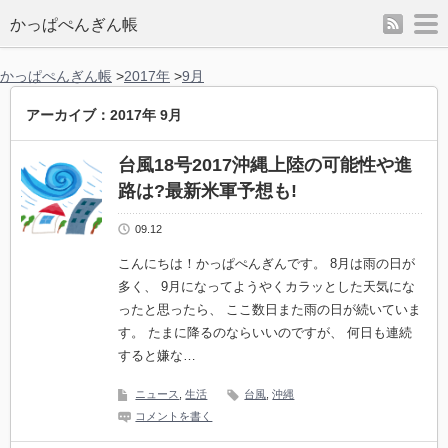
rss
m
かっぱぺんぎん帳
かっぱぺんぎん帳
>
2017年
>
9月
アーカイブ：2017年 9月
台風18号2017沖縄上陸の可能性や進
路は?最新米軍予想も!
09.12
こんにちは！かっぱぺんぎんです。 8月は雨の日が
多く、 9月になってようやくカラッとした天気にな
ったと思ったら、 ここ数日また雨の日が続いていま
す。 たまに降るのならいいのですが、 何日も連続
すると嫌な…
ニュース
,
生活
台風
,
沖縄
コメントを書く