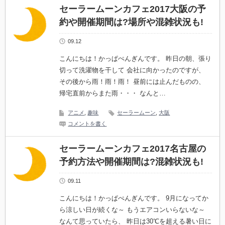
セーラームーンカフェ2017大阪の予
約や開催期間は?場所や混雑状況も!
09.12
こんにちは！かっぱぺんぎんです。 昨日の朝、張り
切って洗濯物を干して 会社に向かったのですが、
その後から雨！雨！雨！ 昼前には止んだものの、
帰宅直前からまた雨・・・ なんと…
アニメ
,
趣味
セーラームーン
,
大阪
コメントを書く
セーラームーンカフェ2017名古屋の
予約方法や開催期間は?混雑状況も!
09.11
こんにちは！かっぱぺんぎんです。 9月になってか
ら涼しい日が続くな～ もうエアコンいらないな～
なんて思っていたら、 昨日は30℃を超える暑い日に