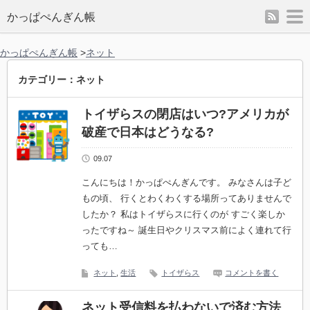
rss
m
かっぱぺんぎん帳
かっぱぺんぎん帳
>
ネット
カテゴリー：ネット
トイザらスの閉店はいつ?アメリカが
破産で日本はどうなる?
09.07
こんにちは！かっぱぺんぎんです。 みなさんは子ど
もの頃、 行くとわくわくする場所ってありませんで
したか？ 私はトイザらスに行くのが すごく楽しか
ったですね～ 誕生日やクリスマス前によく連れて行
っても…
ネット
,
生活
トイザらス
コメントを書く
ネット受信料を払わないで済む方法