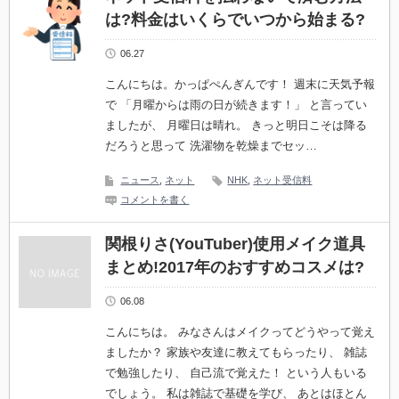
は?料金はいくらでいつから始まる?
06.27
こんにちは。かっぱぺんぎんです！ 週末に天気予報
で 「月曜からは雨の日が続きます！」 と言ってい
ましたが、 月曜日は晴れ。 きっと明日こそは降る
だろうと思って 洗濯物を乾燥までセッ…
ニュース
,
ネット
NHK
,
ネット受信料
コメントを書く
関根りさ(YouTuber)使用メイク道具
まとめ!2017年のおすすめコスメは?
06.08
こんにちは。 みなさんはメイクってどうやって覚え
ましたか？ 家族や友達に教えてもらったり、 雑誌
で勉強したり、 自己流で覚えた！ という人もいる
でしょう。 私は雑誌で基礎を学び、 あとはほとん