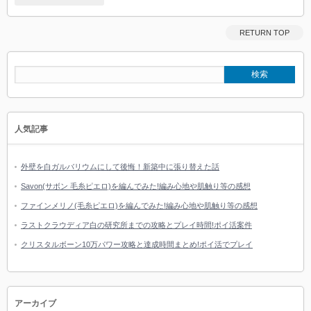
RETURN TOP
人気記事
外壁を白ガルバリウムにして後悔！新築中に張り替えた話
Savon(サボン 毛糸ピエロ)を編んでみた!編み心地や肌触り等の感想
ファインメリノ(毛糸ピエロ)を編んでみた!編み心地や肌触り等の感想
ラストクラウディア白の研究所までの攻略とプレイ時間!ポイ活案件
クリスタルボーン10万パワー攻略と達成時間まとめ!ポイ活でプレイ
アーカイブ