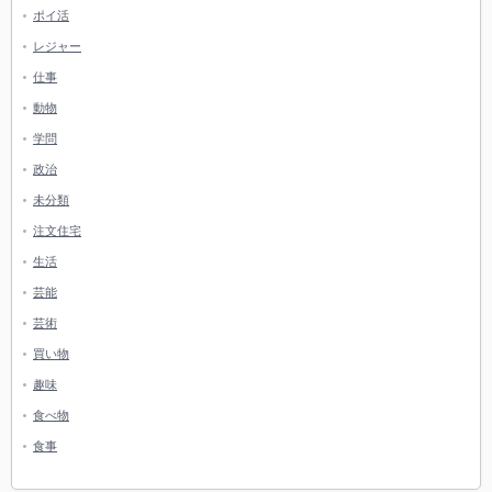
ポイ活
レジャー
仕事
動物
学問
政治
未分類
注文住宅
生活
芸能
芸術
買い物
趣味
食べ物
食事