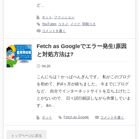
ど…
ネット
,
ファッション
YouTuber
,
コスメ
,
メイク
,
関根りさ
コメントを書く
Fetch as Googleでエラー発生!原因
と対処方法は?
04.20
こんにちは！かっぱぺんぎんです。 私がこのブログ
を初めて、約4ヶ月が経ちました。 今までにブログ
など、 自分でインターネットサイトを立ち上げたこ
とがないので、 日々試行錯誤しながら作業していま
す。 &n…
Fetch as Google
ネット
コメントを書く
トップページに戻る