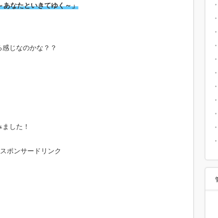
.EP～あなたといきてゆく～」
なる感じなのかな？？
みました！
スポンサードリンク