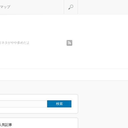
検索
マップ
rss
方ネタがやや多めだよ
人気記事