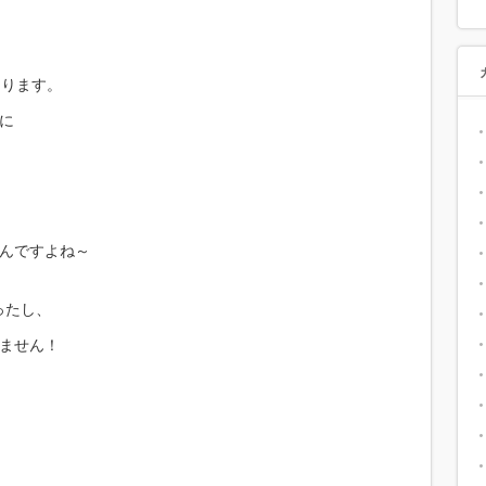
なります。
に
、
なんですよね～
ったし、
りません！