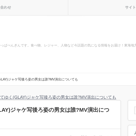
い合わせ
サイト
かっぱぺんぎんです。食べ物、レジャー、人物など今話題の気になる情報をお届け！東海地
LAY)ジャケ写後ろ姿の男女は誰?MV演出についても
てゆく(GLAY)ジャケ写後ろ姿の男女は誰?MV演出についても
LAY)ジャケ写後ろ姿の男女は誰?MV演出につ