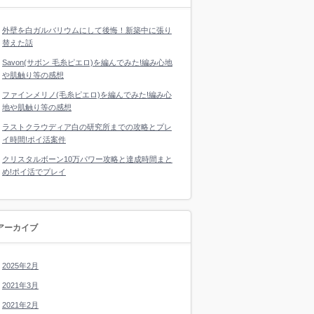
外壁を白ガルバリウムにして後悔！新築中に張り
替えた話
Savon(サボン 毛糸ピエロ)を編んでみた!編み心地
や肌触り等の感想
ファインメリノ(毛糸ピエロ)を編んでみた!編み心
地や肌触り等の感想
ラストクラウディア白の研究所までの攻略とプレ
イ時間!ポイ活案件
クリスタルボーン10万パワー攻略と達成時間まと
め!ポイ活でプレイ
アーカイブ
2025年2月
2021年3月
2021年2月