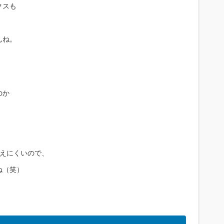
クスも
んね。
のか
考えにくいので、
ね（笑）