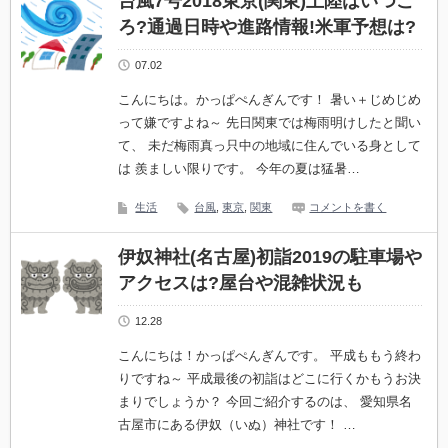
台風7号2018東京(関東)上陸はいつご
ろ?通過日時や進路情報!米軍予想は?
07.02
こんにちは。かっぱぺんぎんです！ 暑い＋じめじめ
って嫌ですよね～ 先日関東では梅雨明けしたと聞い
て、 未だ梅雨真っ只中の地域に住んでいる身として
は 羨ましい限りです。 今年の夏は猛暑…
生活
台風
,
東京
,
関東
コメントを書く
伊奴神社(名古屋)初詣2019の駐車場や
アクセスは?屋台や混雑状況も
12.28
こんにちは！かっぱぺんぎんです。 平成ももう終わ
りですね～ 平成最後の初詣はどこに行くかもうお決
まりでしょうか？ 今回ご紹介するのは、 愛知県名
古屋市にある伊奴（いぬ）神社です！ …