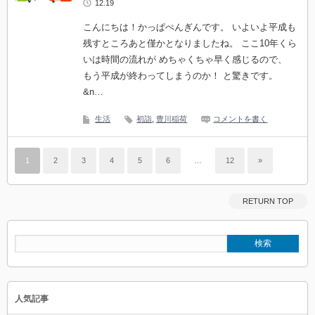
12.19
こんにちは！かっぱぺんぎんです。 いよいよ平成も
残すところあと僅かとなりましたね。 ここ10年くら
いは時間の流れが めちゃくちゃ早く感じるので、
もう平成が終わってしまうのか！ と驚きです。
&n…
生活
初詣
,
豊川稲荷
コメントを書く
1
2
3
4
5
6
…
12
»
RETURN TOP
人気記事