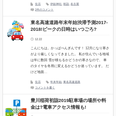
生活
伊奴神社
,
初詣
,
名古屋
2件のコメント
東名高速道路年末年始渋滞予測2017-
2018!ピークの日時はいつごろ?
12.22
こんにちは。かっぱぺんぎんです！ 12月になり寒さ
がより厳しくなってきました。 私が住んでいる地域
は年に数回 雪が積もるかどうかの寒さなので、 車
のタイヤを冬用に変えるかどうか迷っています。 だ
けど地面…
生活
年末年始
,
東名高速道路
コメントを書く
豊川稲荷初詣2019駐車場の場所や料
金は?電車アクセス情報も!