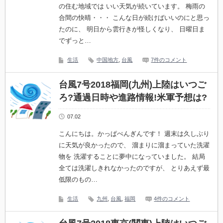
の住む地域では いい天気が続いています。 梅雨の
合間の快晴・・・ こんな日が続けばいいのにと思っ
たのに、 明日から雲行きが怪しくなり、 日曜日ま
でずっと…
生活
中国地方
,
台風
7件のコメント
台風7号2018福岡(九州)上陸はいつご
ろ?通過日時や進路情報!米軍予想は?
07.02
こんにちは。かっぱぺんぎんです！ 週末は久しぶり
に天気が良かったので、 溜まりに溜まっていた洗濯
物を 洗濯することに夢中になっていました。 結局
全ては洗濯しきれなかったのですが、 とりあえず最
低限のもの…
生活
九州
,
台風
,
福岡
4件のコメント