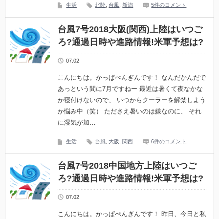
生活
北陸
,
台風
,
新潟
5件のコメント
台風7号2018大阪(関西)上陸はいつご
ろ?通過日時や進路情報!米軍予想は?
07.02
こんにちは。かっぱぺんぎんです！ なんだかんだで
あっという間に7月ですねー 最近は暑くて夜なかな
か寝付けないので、 いつからクーラーを解禁しよう
か悩み中（笑） たださえ暑いのは嫌なのに、 それ
に湿気が加…
生活
台風
,
大阪
,
関西
6件のコメント
台風7号2018中国地方上陸はいつご
ろ?通過日時や進路情報!米軍予想は?
07.02
こんにちは。かっぱぺんぎんです！ 昨日、今日と私