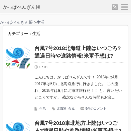
rss
m
かっぱぺんぎん帳
かっぱぺんぎん帳
>
生活
カテゴリー：生活
台風7号2018北海道上陸はいつごろ?
通過日時や進路情報!米軍予想は?
07.03
こんにちは。かっぱぺんぎんです！ 2016年は4月、
2017年は5月に北海道旅行に行きました。 この流
れ、2018年は6月に北海道旅行だ！！ と、言いたい
ところですが、 残念ながらそんな時間もお金…
生活
北海道
,
台風
5件のコメント
台風7号2018東北地方上陸はいつご
ろ?通過日時や進路情報!米軍予想は?