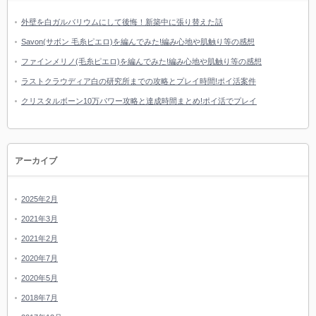
外壁を白ガルバリウムにして後悔！新築中に張り替えた話
Savon(サボン 毛糸ピエロ)を編んでみた!編み心地や肌触り等の感想
ファインメリノ(毛糸ピエロ)を編んでみた!編み心地や肌触り等の感想
ラストクラウディア白の研究所までの攻略とプレイ時間!ポイ活案件
クリスタルボーン10万パワー攻略と達成時間まとめ!ポイ活でプレイ
アーカイブ
2025年2月
2021年3月
2021年2月
2020年7月
2020年5月
2018年7月