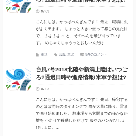
07.03
こんにちは。かっぱぺんぎんです！ 最近、職場に虫
がよく出ます。 ちょっと大きい蚊って感じの見た目
で、 ふよふよ～ と、そのへんを飛び回っていま
す。 めちゃくちゃうっとおしいんだけ…
生活
台風
,
東北
5件のコメント
台風7号2018北陸や新潟上陸はいつご
ろ?通過日時や進路情報!米軍予想は?
07.03
こんにちは。かっぱぺんぎんです！ 先日、帰宅する
のとほぼ同時のタイミングで 雨が大量に降り、雷ま
で鳴り始めました。 駐車場から玄関までの僅かな距
離を 小走りで移動しただけで 服やカバンがびしょ
びしょに。…