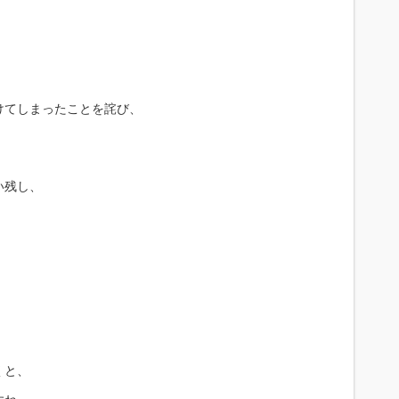
けてしまったことを詫び、
。
い残し、
、
。
くと、