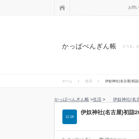
ホーム
お問
かっぱぺんぎん帳
どうも。
ホーム
生活
伊奴神社(名古屋)初詣
かっぱぺんぎん帳
>
生活
>
伊奴神社(名
伊奴神社(名古屋)初詣
12.28