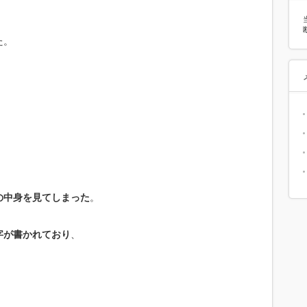
た。
の中身を見てしまった
。
字が書かれており
、