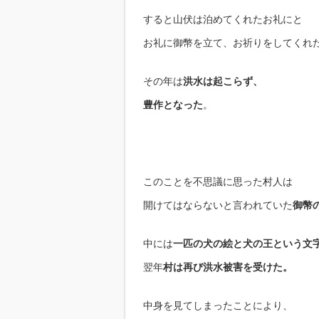
すると山伏は泊めてくれたお礼にと
お礼に御幣を立て、お祈りをしてくれ
その年は
洪水は起こらず、
豊作となった
。
このことを不思議に思った村人は
開けてはならないと言われていた
御幣
中には
一匹の犬の絵と犬の王という文
翌年
村は再び洪水被害を受けた。
中身を見てしまったことにより、