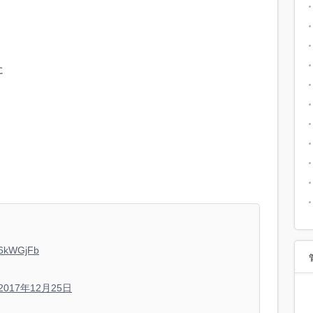
に
YP6kWGjFb
2017年12月25日