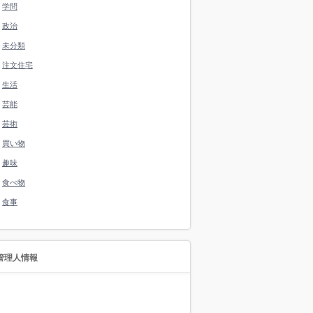
学問
政治
未分類
注文住宅
生活
芸能
芸術
買い物
趣味
食べ物
食事
管理人情報