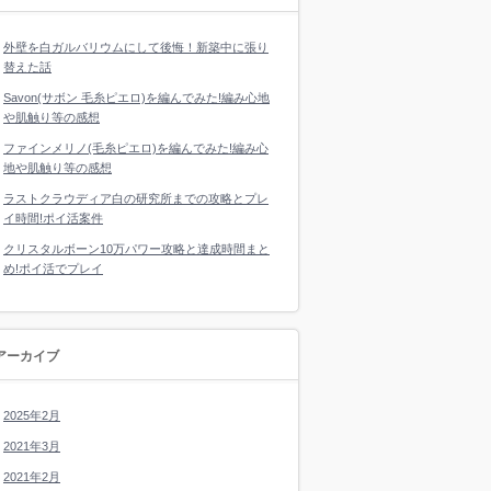
外壁を白ガルバリウムにして後悔！新築中に張り
替えた話
Savon(サボン 毛糸ピエロ)を編んでみた!編み心地
や肌触り等の感想
ファインメリノ(毛糸ピエロ)を編んでみた!編み心
地や肌触り等の感想
ラストクラウディア白の研究所までの攻略とプレ
イ時間!ポイ活案件
クリスタルボーン10万パワー攻略と達成時間まと
め!ポイ活でプレイ
アーカイブ
2025年2月
2021年3月
2021年2月