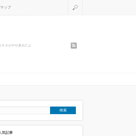
検索
マップ
rss
方ネタがやや多めだよ
人気記事