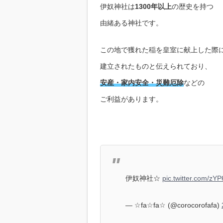
伊奴神社は
1300年以上
の歴史を持つ
由緒ある神社です。
この地で獲れた稲を皇室に献上した際
建立されたものと伝えられており、
安産・家内安全・災難厄除
などの
ご利益があります。
伊奴神社☆
pic.twitter.com/z
— ☆fa☆fa☆ (@corocorofafa)