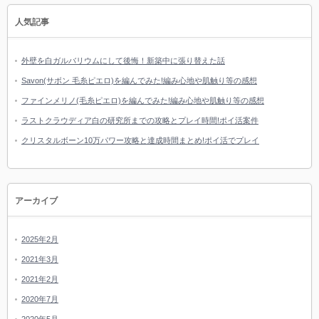
人気記事
外壁を白ガルバリウムにして後悔！新築中に張り替えた話
Savon(サボン 毛糸ピエロ)を編んでみた!編み心地や肌触り等の感想
ファインメリノ(毛糸ピエロ)を編んでみた!編み心地や肌触り等の感想
ラストクラウディア白の研究所までの攻略とプレイ時間!ポイ活案件
クリスタルボーン10万パワー攻略と達成時間まとめ!ポイ活でプレイ
アーカイブ
2025年2月
2021年3月
2021年2月
2020年7月