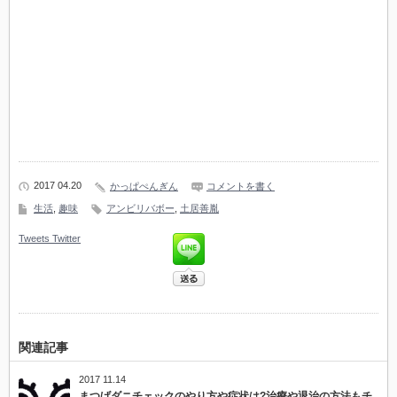
2017 04.20
かっぱぺんぎん
コメントを書く
生活
,
趣味
アンビリバボー
,
土居善胤
Tweets
Twitter
関連記事
2017 11.14
まつげダニチェックのやり方や症状は?治療や退治の方法もチ