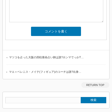
マツコを占った大阪の四柱推命占い師は誰?ホンマでっかT…
マエ＝ベレニス・メイテ(フィギュア)のコーチは誰?出身…
RETURN TOP