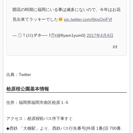
開花の時期に福岡にいる事は滅多にないので、今年はお花
見出来てラッキーでした
pic.twitter.com/6kjxQxjFVl
— ⚾︎１(ﾕﾐ)ダホ──！⍢⃝ (@8yam1yum0)
2017年4月4日
出典：Twitter
桧原桜公園基本情報
住所：福岡県福岡市南区桧原１-5
アクセス：
桧原桜
前バス停下車すぐ
◆西鉄 「大橋駅」より、西鉄バス行先番号[外環 1番(旧 700番、