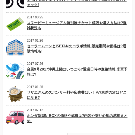
ェック!
2017 08.25
スヌーピーミュージアム特別展チケット値段や購入方法は?混
雑状況も
2017 01.26
セーラームーンとISETANのコラボ情報!販売期間や価格は?通
販情報も!
2017 07.26
台風9号2017沖縄上陸はいつごろ?通過日時や進路情報!米軍予
想は?
2017 01.25
サザエさんのスポンサー料や広告費はいくら?東芝の次はどこ
になる?
2017 07.12
ホンダ新型N-BOXの価格や燃費は?内装や乗り心地の感想まと
め!