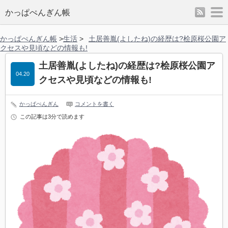
rss
m
かっぱぺんぎん帳
かっぱぺんぎん帳
>
生活
>
土居善胤(よしたね)の経歴は?桧原桜公園ア
クセスや見頃などの情報も!
土居善胤(よしたね)の経歴は?桧原桜公園ア
04.20
クセスや見頃などの情報も!
かっぱぺんぎん
コメントを書く
この記事は3分で読めます