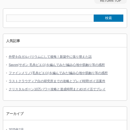
RETURN TOP
人気記事
外壁を白ガルバリウムにして後悔！新築中に張り替えた話
Savon(サボン 毛糸ピエロ)を編んでみた!編み心地や肌触り等の感想
ファインメリノ(毛糸ピエロ)を編んでみた!編み心地や肌触り等の感想
ラストクラウディア白の研究所までの攻略とプレイ時間!ポイ活案件
クリスタルボーン10万パワー攻略と達成時間まとめ!ポイ活でプレイ
アーカイブ
2025年2月