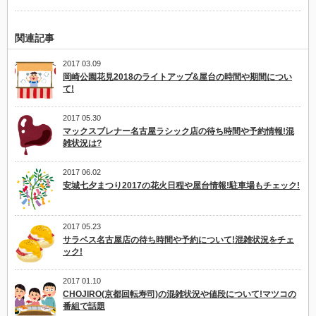
関連記事
2017 03.09
岡崎公園花見2018のライトアップ&屋台の時間や期間につい
て!
2017 05.30
マックスブレナー名古屋ラシック店の待ち時間や予約情報!混
雑状況は?
2017 06.02
安城七夕まつり2017の花火日程や屋台情報!駐車場もチェック!
2017 05.23
サラベス名古屋店の待ち時間や予約について!混雑状況をチェ
ック!
2017 01.10
CHOJIRO(京都回転寿司)の混雑状況や値段について!マツコの
番組で話題