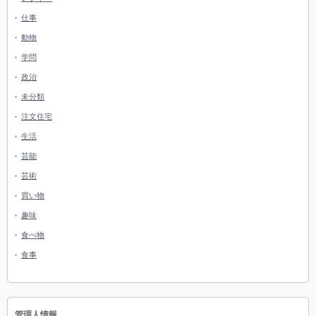
仕事
動物
学問
政治
未分類
注文住宅
生活
芸能
芸術
買い物
趣味
食べ物
食事
管理人情報