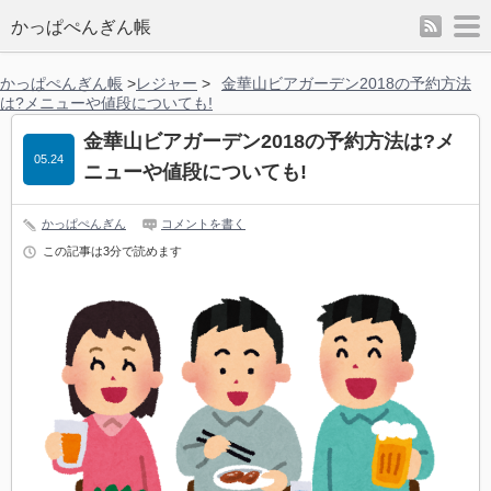
rss
m
かっぱぺんぎん帳
かっぱぺんぎん帳
>
レジャー
>
金華山ビアガーデン2018の予約方法
は?メニューや値段についても!
金華山ビアガーデン2018の予約方法は?メ
05.24
ニューや値段についても!
かっぱぺんぎん
コメントを書く
この記事は3分で読めます