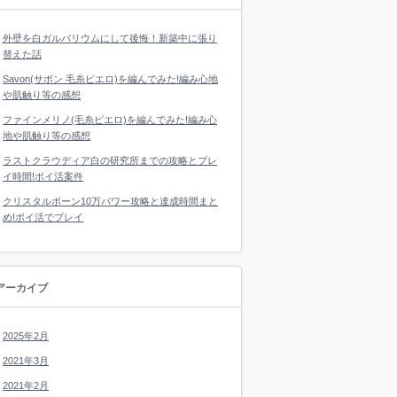
外壁を白ガルバリウムにして後悔！新築中に張り
替えた話
Savon(サボン 毛糸ピエロ)を編んでみた!編み心地
や肌触り等の感想
ファインメリノ(毛糸ピエロ)を編んでみた!編み心
地や肌触り等の感想
ラストクラウディア白の研究所までの攻略とプレ
イ時間!ポイ活案件
クリスタルボーン10万パワー攻略と達成時間まと
め!ポイ活でプレイ
アーカイブ
2025年2月
2021年3月
2021年2月