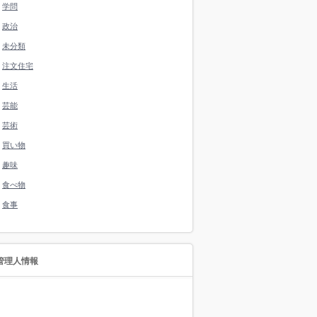
学問
政治
未分類
注文住宅
生活
芸能
芸術
買い物
趣味
食べ物
食事
管理人情報