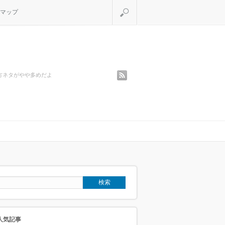
検索
マップ
rss
方ネタがやや多めだよ
人気記事