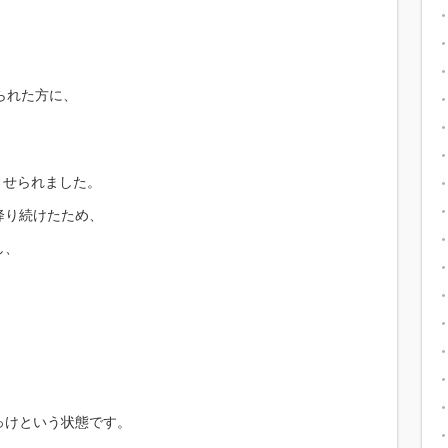
られた方に、
させられました。
降り続けたため、
し、
っけという状態です。