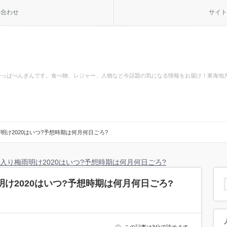
い合わせ
サイト
かっぱぺんぎんです。食べ物、レジャー、人物など今話題の気になる情報をお届け！東海地
明け2020はいつ?予想時期は何月何日ごろ?
入り梅雨明け2020はいつ?予想時期は何月何日ごろ?
け2020はいつ?予想時期は何月何日ごろ?