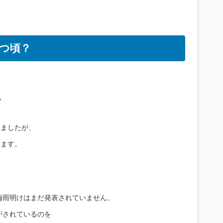
つ頃？
？
れましたが、
います。
の梅雨明けはまだ発表されていません。
がされているのを