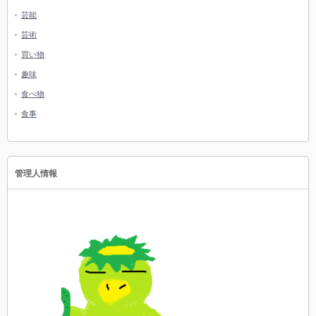
芸能
芸術
買い物
趣味
食べ物
食事
管理人情報