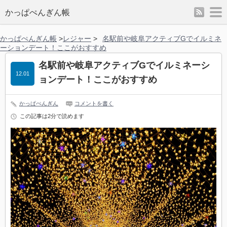
rss
m
かっぱぺんぎん帳
かっぱぺんぎん帳
>
レジャー
>
名駅前や岐阜アクティブGでイルミネ
ーションデート！ここがおすすめ
名駅前や岐阜アクティブGでイルミネーシ
12.01
ョンデート！ここがおすすめ
かっぱぺんぎん
コメントを書く
この記事は2分で読めます