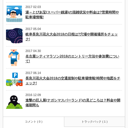
2017 02.03
湯～とぴあ宝(スーパー銭湯)の混雑状況や料金は?営業時間や
駐車場情報!
2017 05.04
岐阜長良川花火大会2018の日程は?穴場や開催場所をチェッ
ク!
2017 04.30
名古屋シティマラソン2018のエントリー方法や参加費につい
て!
2017 06.14
長良川花火大会2018の交通規制や駐車場情報!時間や地図をチ
ェック!
2016 12.09
進撃の巨人展(ナガシマスパーランド)の見どころは？料金や開
催期間も
コメント ( 0 )
トラックバック ( 1 )