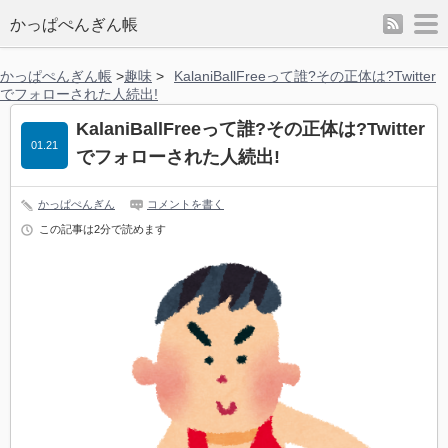
rss
m
かっぱぺんぎん帳
かっぱぺんぎん帳
>
趣味
>
KalaniBallFreeって誰?その正体は?Twitter
でフォローされた人続出!
KalaniBallFreeって誰?その正体は?Twitter
01.21
でフォローされた人続出!
かっぱぺんぎん
コメントを書く
この記事は2分で読めます