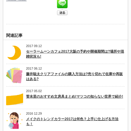
関連記事
2017 09.12
セーラームーンカフェ2017大阪の予約や開催期間は?場所や混
雑状況も!
2017 06.12
藤井聡太クリアファイルの購入方法は?売り切れで在庫や再販
はある?
2017 05.02
菅未里のおすすめ文房具まとめ!マツコの知らない世界で紹介!
2016 12.29
メイクのトレンドカラー2017は何色？上手に仕上げる方法
も！