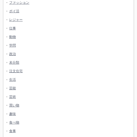
ファッション
ポイ活
レジャー
仕事
動物
学問
政治
未分類
注文住宅
生活
芸能
芸術
買い物
趣味
食べ物
食事