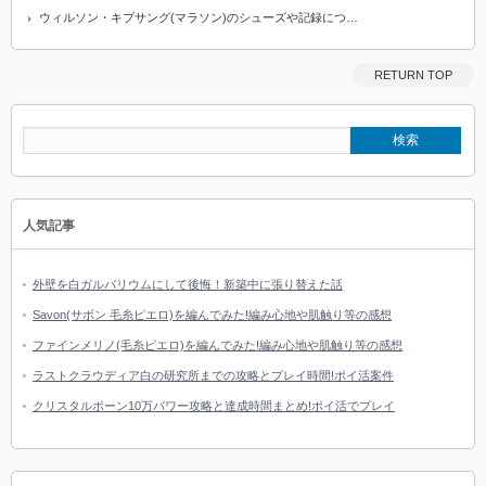
ウィルソン・キプサング(マラソン)のシューズや記録につ…
RETURN TOP
人気記事
外壁を白ガルバリウムにして後悔！新築中に張り替えた話
Savon(サボン 毛糸ピエロ)を編んでみた!編み心地や肌触り等の感想
ファインメリノ(毛糸ピエロ)を編んでみた!編み心地や肌触り等の感想
ラストクラウディア白の研究所までの攻略とプレイ時間!ポイ活案件
クリスタルボーン10万パワー攻略と達成時間まとめ!ポイ活でプレイ