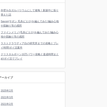
外壁を白ガルバリウムにして後悔！新築中に張り
替えた話
Savon(サボン 毛糸ピエロ)を編んでみた!編み心地
や肌触り等の感想
ファインメリノ(毛糸ピエロ)を編んでみた!編み心
地や肌触り等の感想
ラストクラウディア白の研究所までの攻略とプレ
イ時間!ポイ活案件
クリスタルボーン10万パワー攻略と達成時間まと
め!ポイ活でプレイ
アーカイブ
2025年2月
2021年3月
2021年2月