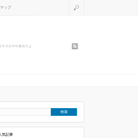
検索
マップ
rss
方ネタがやや多めだよ
人気記事