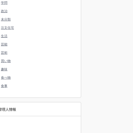
学問
政治
未分類
注文住宅
生活
芸能
芸術
買い物
趣味
食べ物
食事
管理人情報