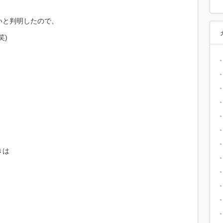
いと判明したので、
笑)
、
きは