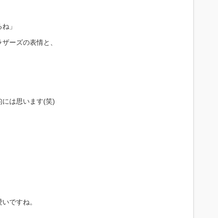
るね」
ラザーズの表情と、
には思います(笑)
愛いですね。