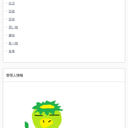
生活
芸能
芸術
買い物
趣味
食べ物
食事
管理人情報