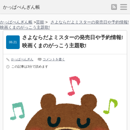
rss
m
かっぱぺんぎん帳
かっぱぺんぎん帳
>
芸能
>
さよならだよミスターの発売日や予約情報!
映画くまのがっこう主題歌!
さよならだよミスターの発売日や予約情報!
06.21
映画くまのがっこう主題歌!
かっぱぺんぎん
コメントを書く
この記事は3分で読めます