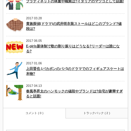
プラティネットの体重や職業は?イタリアのマツコとして話題!
2017 03.28
貴族探偵(ドラマ)の武井咲衣装ストールはどこのブランド?値
段は?
2017 06.05
E-girls新体制で歌の割り振りはどうなる?リーダーは誰にな
る?
2017 01.06
上田晋也 (バカボンのパパ)のドラマでのフィギュアスケートは
本物?
2017 04.13
春風亭昇太のハンモックの値段やブランドは?自宅が豪華すぎ
ると話題!
コメント ( 0 )
トラックバック ( 2 )