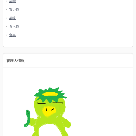
芸術
買い物
趣味
食べ物
食事
管理人情報