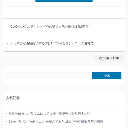
CLIOシングルアイシャドウの購入方法や価格は?販売店…
ぷっすまが番組終了するのはいつ?草なぎジャニーズ退社で…
RETURN TOP
人気記事
外壁を白ガルバリウムにして後悔！新築中に張り替えた話
Savon(サボン 毛糸ピエロ)を編んでみた!編み心地や肌触り等の感想