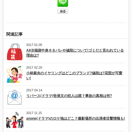
関連記事
2017 01.05
AKB福袋中身ネタバレや値段について!ゴミだと言われている
理由は?
2017 02.20
小林麻央のイヤリングはどこのブランド?値段は?花型が可愛
い!
2017 04.14
リバース(ドラマ)告発文の犯人は誰？事故の真相は何?
2017 11.15
anone(ドラマ)のロケ地はどこ？撮影場所の出演者目撃情報も!