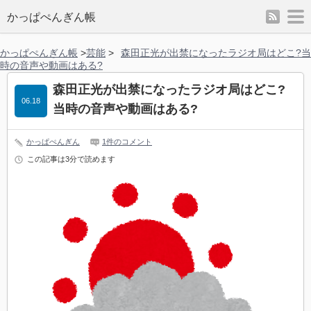
rss
m
かっぱぺんぎん帳
かっぱぺんぎん帳
>
芸能
>
森田正光が出禁になったラジオ局はどこ?当
時の音声や動画はある?
森田正光が出禁になったラジオ局はどこ?
06.18
当時の音声や動画はある?
かっぱぺんぎん
1件のコメント
この記事は3分で読めます