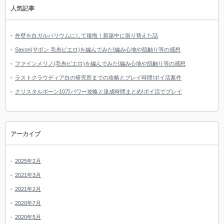
人気記事
外壁を白ガルバリウムにして後悔！新築中に張り替えた話
Savon(サボン 毛糸ピエロ)を編んでみた!編み心地や肌触り等の感想
ファインメリノ(毛糸ピエロ)を編んでみた!編み心地や肌触り等の感想
ラストクラウディア白の研究所までの攻略とプレイ時間!ポイ活案件
クリスタルボーン10万パワー攻略と達成時間まとめ!ポイ活でプレイ
アーカイブ
2025年2月
2021年3月
2021年2月
2020年7月
2020年5月