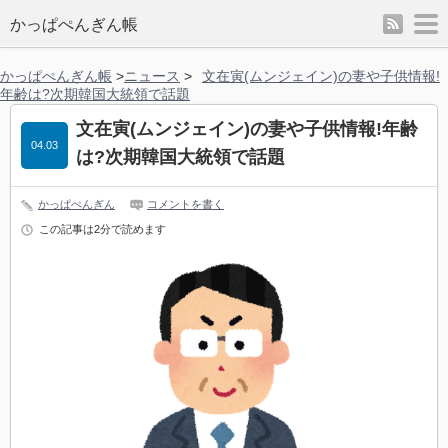
rss
m
かっぱぺんぎん帳
かっぱぺんぎん帳
>
ニュース
>
文在寅(ムンジェイン)の妻や子供情報!
年齢は?次期韓国大統領で話題
文在寅(ムンジェイン)の妻や子供情報!年齢
04.03
は?次期韓国大統領で話題
かっぱぺんぎん
コメントを書く
この記事は2分で読めます