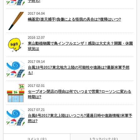
予想も!
2017 04.04
嶋基宏(楽天捕手)負傷による怪我の具合は?復帰はいつ?
2016 12.07
東山動植物園で鳥インフルエンザ！感染は大丈夫？開園・休園
状況は
2017 09.14
台風18号2017東北地方上陸の可能性や進路は?最新米軍予想
も!
2017 02.01
セーブオン閉店の理由は何でいつまで営業?ローソンに変わる
時期は?
2017 07.21
台風6号2017東北上陸はいつごろ?通過日時や進路情報!米軍予
想は?
コメント ( 0 )
トラックバック ( 0 )