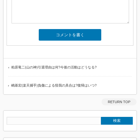
柏原竜二(山の神)引退理由は何?今後の活動はどうなる?
嶋基宏(楽天捕手)負傷による怪我の具合は?復帰はいつ?
RETURN TOP