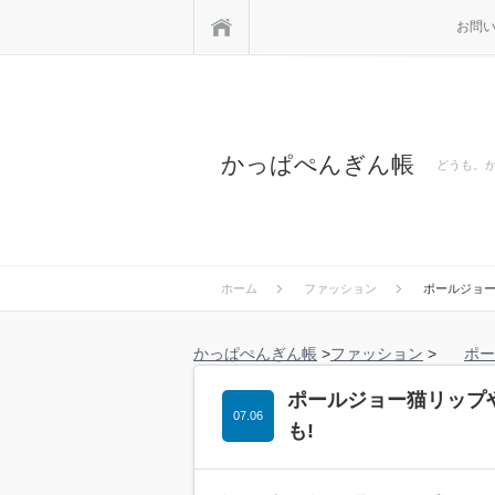
ホーム
お問
かっぱぺんぎん帳
どうも。
ホーム
ファッション
ポールジョー
かっぱぺんぎん帳
>
ファッション
>
ポー
ポールジョー猫リップや
07.06
も!