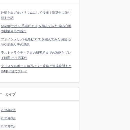
外壁を白ガルバリウムにして後悔！新築中に張り
替えた話
Savon(サボン 毛糸ピエロ)を編んでみた!編み心地
や肌触り等の感想
ファインメリノ(毛糸ピエロ)を編んでみた!編み心
地や肌触り等の感想
ラストクラウディア白の研究所までの攻略とプレ
イ時間!ポイ活案件
クリスタルボーン10万パワー攻略と達成時間まと
め!ポイ活でプレイ
アーカイブ
2025年2月
2021年3月
2021年2月