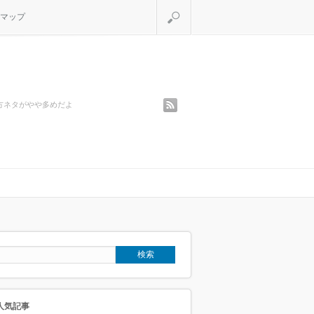
検索
マップ
rss
方ネタがやや多めだよ
人気記事