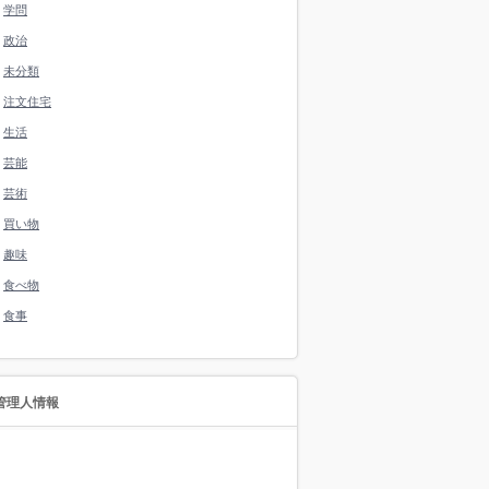
学問
政治
未分類
注文住宅
生活
芸能
芸術
買い物
趣味
食べ物
食事
管理人情報