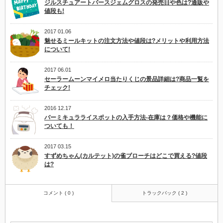
ジルスチュアートバースジェムグロスの発売日や色は?通販や
値段も!
2017 01.06
魅せるミールキットの注文方法や値段は?メリットや利用方法
について!
2017 06.01
セーラームーンマイメロ当たりくじの景品詳細は?商品一覧を
チェック!
2016 12.17
バーミキュラライスポットの入手方法-在庫は？価格や機能に
ついても！
2017 03.15
すずめちゃん(カルテット)の雀ブローチはどこで買える?値段
は?
コメント ( 0 )
トラックバック ( 2 )