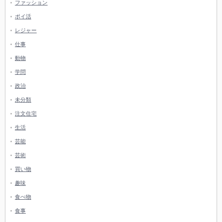
ファッション
ポイ活
レジャー
仕事
動物
学問
政治
未分類
注文住宅
生活
芸能
芸術
買い物
趣味
食べ物
食事