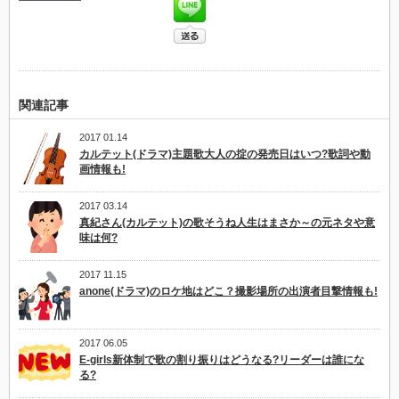
関連記事
2017 01.14
カルテット(ドラマ)主題歌大人の掟の発売日はいつ?歌詞や動
画情報も!
2017 03.14
真紀さん(カルテット)の歌そうね人生はまさか～の元ネタや意
味は何?
2017 11.15
anone(ドラマ)のロケ地はどこ？撮影場所の出演者目撃情報も!
2017 06.05
E-girls新体制で歌の割り振りはどうなる?リーダーは誰にな
る?