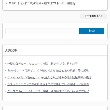
架空OL日記(ドラマ)の最終回結末は?ストーリー情報を…
RETURN TOP
人気記事
外壁を白ガルバリウムにして後悔！新築中に張り替えた話
Savon(サボン 毛糸ピエロ)を編んでみた!編み心地や肌触り等の感想
ファインメリノ(毛糸ピエロ)を編んでみた!編み心地や肌触り等の感想
ラストクラウディア白の研究所までの攻略とプレイ時間!ポイ活案件
クリスタルボーン10万パワー攻略と達成時間まとめ!ポイ活でプレイ