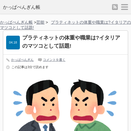
rss
m
かっぱぺんぎん帳
かっぱぺんぎん帳
>
芸能
>
プラティネットの体重や職業は?イタリアの
マツコとして話題!
プラティネットの体重や職業は?イタリア
04.18
のマツコとして話題!
かっぱぺんぎん
コメントを書く
この記事は3分で読めます