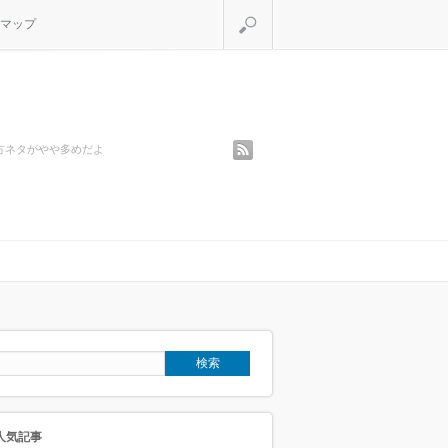
検索
マップ
rss
方ネタがやや多めだよ
人気記事