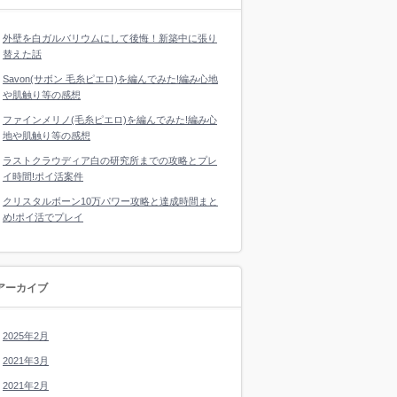
外壁を白ガルバリウムにして後悔！新築中に張り
替えた話
Savon(サボン 毛糸ピエロ)を編んでみた!編み心地
や肌触り等の感想
ファインメリノ(毛糸ピエロ)を編んでみた!編み心
地や肌触り等の感想
ラストクラウディア白の研究所までの攻略とプレ
イ時間!ポイ活案件
クリスタルボーン10万パワー攻略と達成時間まと
め!ポイ活でプレイ
アーカイブ
2025年2月
2021年3月
2021年2月