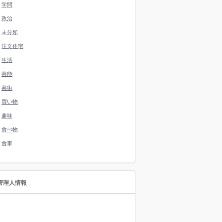
学問
政治
未分類
注文住宅
生活
芸能
芸術
買い物
趣味
食べ物
食事
管理人情報