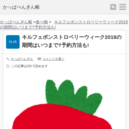
rss
m
かっぱぺんぎん帳
かっぱぺんぎん帳
>
食べ物
>
キルフェボンストロベリーウィーク2018
の期間はいつまで?予約方法も!
キルフェボンストロベリーウィーク2018の
01.05
期間はいつまで?予約方法も!
かっぱぺんぎん
コメントを書く
この記事は2分で読めます