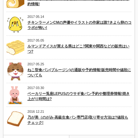
約情報!
2017 05.14
チキンラーメンCMの声優やイラストの作家は誰?きよら卵のコ
ラボが怖い!
2017 05.05
ルマンドアイスが買える県はどこ?関東や関西などの販売はい
つ?
2017 05.25
ねこ型食パン(ブルージン)の通販や予約情報!販売時間や値段に
ついても
2017 03.30
ベーカリー兎座LEPUSのウサギ食パン予約や整理券情報!焼き
上がり時間は?
2016 12.21
乃が美（のがみ-高級生食パン専門店)取り寄せ方法は?値段も
チェック!