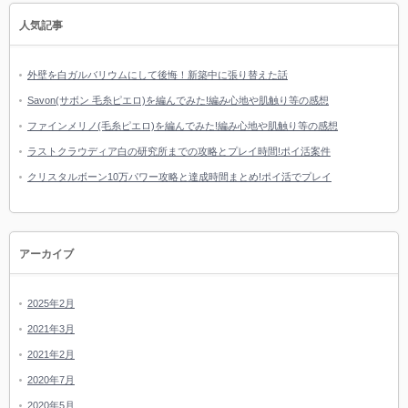
人気記事
外壁を白ガルバリウムにして後悔！新築中に張り替えた話
Savon(サボン 毛糸ピエロ)を編んでみた!編み心地や肌触り等の感想
ファインメリノ(毛糸ピエロ)を編んでみた!編み心地や肌触り等の感想
ラストクラウディア白の研究所までの攻略とプレイ時間!ポイ活案件
クリスタルボーン10万パワー攻略と達成時間まとめ!ポイ活でプレイ
アーカイブ
2025年2月
2021年3月
2021年2月
2020年7月
2020年5月