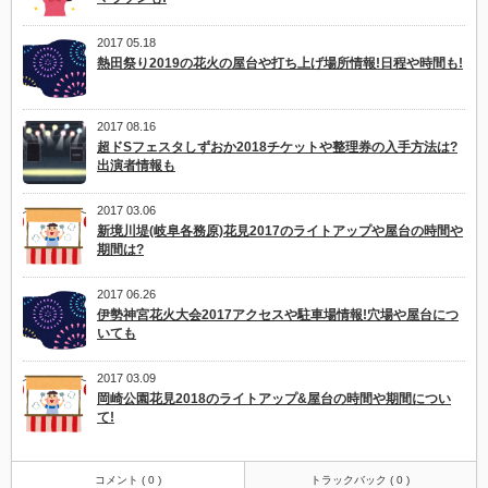
2017 05.18
熱田祭り2019の花火の屋台や打ち上げ場所情報!日程や時間も!
2017 08.16
超ドSフェスタしずおか2018チケットや整理券の入手方法は?
出演者情報も
2017 03.06
新境川堤(岐阜各務原)花見2017のライトアップや屋台の時間や
期間は?
2017 06.26
伊勢神宮花火大会2017アクセスや駐車場情報!穴場や屋台につ
いても
2017 03.09
岡崎公園花見2018のライトアップ&屋台の時間や期間につい
て!
コメント ( 0 )
トラックバック ( 0 )