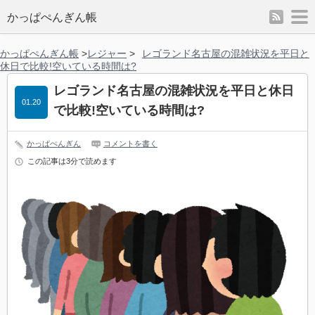
rss
m
かっぱぺんぎん帳
かっぱぺんぎん帳
>
レジャー
>
レゴランド名古屋の混雑状況を平日と
休日で比較!空いている時間は?
レゴランド名古屋の混雑状況を平日と休日
01.20
で比較!空いている時間は?
かっぱぺんぎん
コメントを書く
この記事は3分で読めます