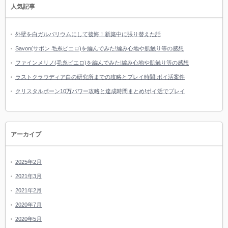
人気記事
外壁を白ガルバリウムにして後悔！新築中に張り替えた話
Savon(サボン 毛糸ピエロ)を編んでみた!編み心地や肌触り等の感想
ファインメリノ(毛糸ピエロ)を編んでみた!編み心地や肌触り等の感想
ラストクラウディア白の研究所までの攻略とプレイ時間!ポイ活案件
クリスタルボーン10万パワー攻略と達成時間まとめ!ポイ活でプレイ
アーカイブ
2025年2月
2021年3月
2021年2月
2020年7月
2020年5月