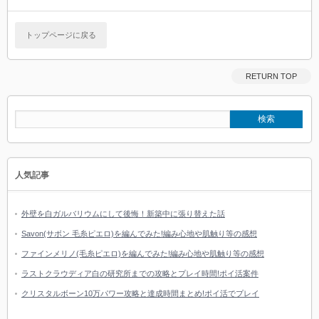
トップページに戻る
RETURN TOP
人気記事
外壁を白ガルバリウムにして後悔！新築中に張り替えた話
Savon(サボン 毛糸ピエロ)を編んでみた!編み心地や肌触り等の感想
ファインメリノ(毛糸ピエロ)を編んでみた!編み心地や肌触り等の感想
ラストクラウディア白の研究所までの攻略とプレイ時間!ポイ活案件
クリスタルボーン10万パワー攻略と達成時間まとめ!ポイ活でプレイ