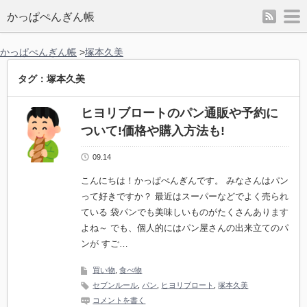
rss
m
かっぱぺんぎん帳
かっぱぺんぎん帳
>
塚本久美
タグ：塚本久美
ヒヨリブロートのパン通販や予約に
ついて!価格や購入方法も!
09.14
こんにちは！かっぱぺんぎんです。 みなさんはパン
って好きですか？ 最近はスーパーなどでよく売られ
ている 袋パンでも美味しいものがたくさんあります
よね～ でも、個人的にはパン屋さんの出来立てのパ
ンが すご…
買い物
,
食べ物
セブンルール
,
パン
,
ヒヨリブロート
,
塚本久美
コメントを書く