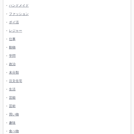
ハンドメイド
ファッション
ポイ活
レジャー
仕事
動物
学問
政治
未分類
注文住宅
生活
芸能
芸術
買い物
趣味
食べ物