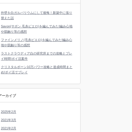
外壁を白ガルバリウムにして後悔！新築中に張り
替えた話
Savon(サボン 毛糸ピエロ)を編んでみた!編み心地
や肌触り等の感想
ファインメリノ(毛糸ピエロ)を編んでみた!編み心
地や肌触り等の感想
ラストクラウディア白の研究所までの攻略とプレ
イ時間!ポイ活案件
クリスタルボーン10万パワー攻略と達成時間まと
め!ポイ活でプレイ
アーカイブ
2025年2月
2021年3月
2021年2月