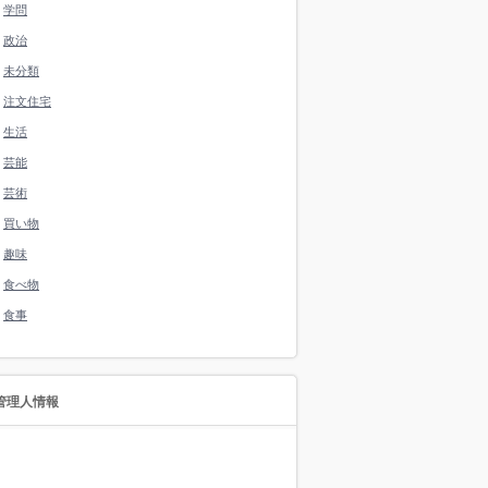
学問
政治
未分類
注文住宅
生活
芸能
芸術
買い物
趣味
食べ物
食事
管理人情報