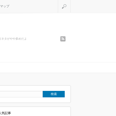
検索
マップ
rss
方ネタがやや多めだよ
人気記事