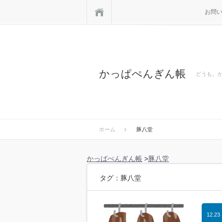
ホーム
お問
かっぱぺんぎん帳
どうも。
ホーム
豚八堂
かっぱぺんぎん帳
>
豚八堂
タグ：豚八堂
12.23