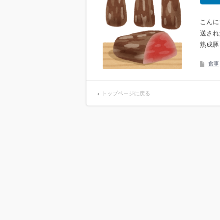
こんに
送され
熟成豚
食事
トップページに戻る