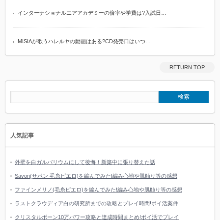
インターナショナルエアアカデミーの倍率や学費は?入試日…
MISIAが歌うハレルヤの動画はある?CD発売日はいつ…
RETURN TOP
人気記事
外壁を白ガルバリウムにして後悔！新築中に張り替えた話
Savon(サボン 毛糸ピエロ)を編んでみた!編み心地や肌触り等の感想
ファインメリノ(毛糸ピエロ)を編んでみた!編み心地や肌触り等の感想
ラストクラウディア白の研究所までの攻略とプレイ時間!ポイ活案件
クリスタルボーン10万パワー攻略と達成時間まとめ!ポイ活でプレイ