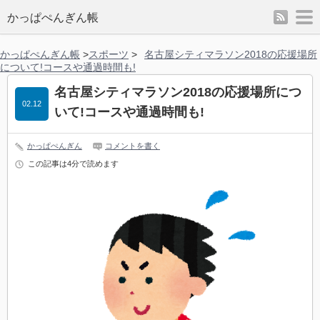
rss
m
かっぱぺんぎん帳
かっぱぺんぎん帳
>
スポーツ
>
名古屋シティマラソン2018の応援場所
について!コースや通過時間も!
名古屋シティマラソン2018の応援場所につ
02.12
いて!コースや通過時間も!
かっぱぺんぎん
コメントを書く
この記事は4分で読めます