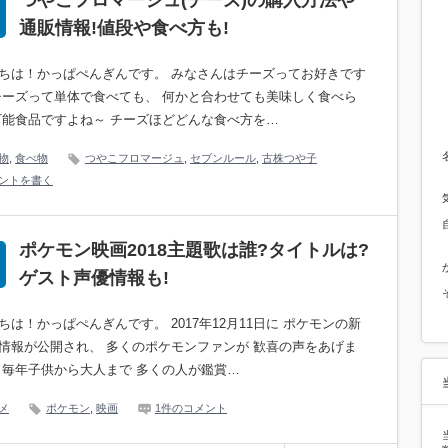
つやこフロマージュ(チーズ)の購入方法や
通販情報!値段や食べ方も!
ちは！かっぱぺんぎんです。 みなさんはチーズってお好きです
チーズって単体で食べても、 何かと合わせても美味しく食べら
万能食品ですよね～ チーズほどどんな食べ方を…
物
,
食べ物
つやこフロマージュ
,
セブンルール
,
古株つや子
ントを書く
ポケモン映画2018主題歌は誰?タイトルは?
ゲスト声優情報も!
ちは！かっぱぺんぎんです。 2017年12月11日に ポケモンの新
情報が公開され、 多くのポケモンファンが 歓喜の声をあげま
 毎年子供から大人まで 多くの人が鑑賞…
メ
ポケモン
,
映画
1件のコメント