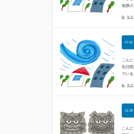
低限の
生活
07.02
こんに
先日関
でいる
生活
12.28
こんに