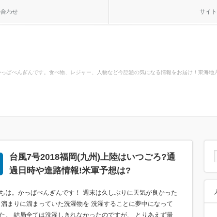
い合わせ
サイト
かっぱぺんぎんです。食べ物、レジャー、人物など今話題の気になる情報をお届け！東海地
台風7号2018福岡(九州)上陸はいつごろ?通
過日時や進路情報!米軍予想は?
ちは。かっぱぺんぎんです！ 週末は久しぶりに天気が良かった
 溜まりに溜まっていた洗濯物を 洗濯することに夢中になって
た。 結局全ては洗濯しきれなかったのですが、 とりあえず最