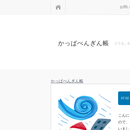
ホーム
お問
かっぱぺんぎん帳
どうも。
かっぱぺんぎん帳
07.02
こんに
ので、
いまし