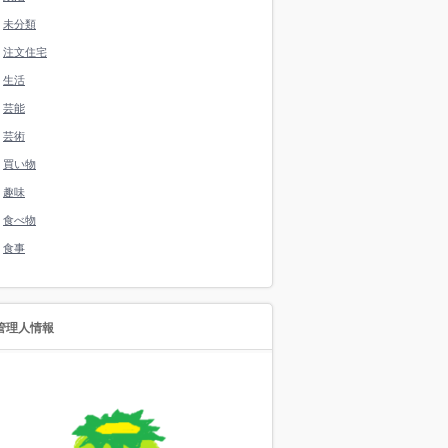
未分類
注文住宅
生活
芸能
芸術
買い物
趣味
食べ物
食事
管理人情報