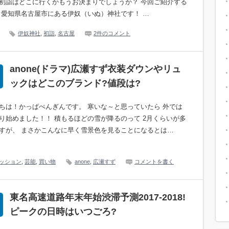
初詣はどこに行くかもうお決まりでしょうか？ 今回ご紹介する
 愛知県名古屋市にある伊奴（いぬ）神社です！ …
伊奴神社
,
初詣
,
名古屋
2件のコメント
anone(ドラマ)広瀬すず衣装ダウンやリュ
ックはどこのブランド?値段は?
ちは！かっぱぺんぎんです。 寒いな～と思っていたら 外では
り始めました！！ 積もるほどの雪が降るのって 2月くらいが多
すが、 まさかこんなに早く雪景色を見ることになるとは…
ッション
,
芸能
,
買い物
anone
,
広瀬すず
コメントを書く
東名高速道路年末年始渋滞予測2017-2018!
ピークの日時はいつごろ?