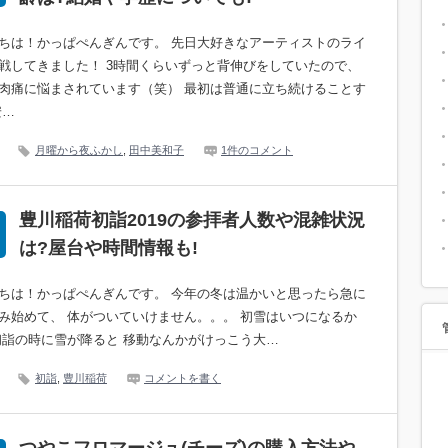
ちは！かっぱぺんぎんです。 先日大好きなアーティストのライ
戦してきました！ 3時間くらいずっと背伸びをしていたので、
肉痛に悩まされています（笑） 最初は普通に立ち続けることす
安…
月曜から夜ふかし
,
田中美和子
1件のコメント
豊川稲荷初詣2019の参拝者人数や混雑状況
は?屋台や時間情報も!
ちは！かっぱぺんぎんです。 今年の冬は温かいと思ったら急に
み始めて、 体がついていけません。。。 初雪はいつになるか
初詣の時に雪が降ると 移動なんかがけっこう大…
初詣
,
豊川稲荷
コメントを書く