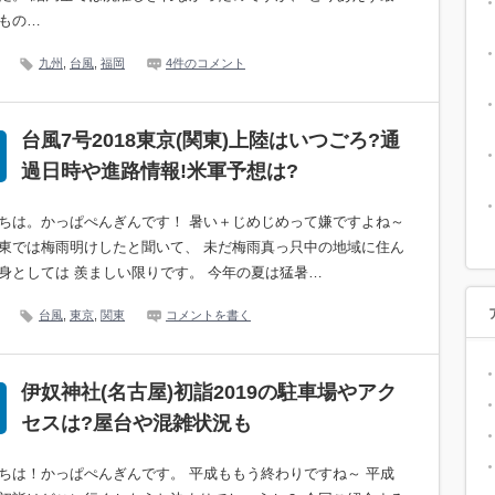
もの…
九州
,
台風
,
福岡
4件のコメント
台風7号2018東京(関東)上陸はいつごろ?通
過日時や進路情報!米軍予想は?
ちは。かっぱぺんぎんです！ 暑い＋じめじめって嫌ですよね～
東では梅雨明けしたと聞いて、 未だ梅雨真っ只中の地域に住ん
身としては 羨ましい限りです。 今年の夏は猛暑…
台風
,
東京
,
関東
コメントを書く
伊奴神社(名古屋)初詣2019の駐車場やアク
セスは?屋台や混雑状況も
ちは！かっぱぺんぎんです。 平成ももう終わりですね～ 平成