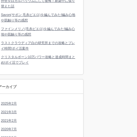
外壁を白ガルバリウムにして後悔！新築中に張り
替えた話
Savon(サボン 毛糸ピエロ)を編んでみた!編み心地
や肌触り等の感想
ファインメリノ(毛糸ピエロ)を編んでみた!編み心
地や肌触り等の感想
ラストクラウディア白の研究所までの攻略とプレ
イ時間!ポイ活案件
クリスタルボーン10万パワー攻略と達成時間まと
め!ポイ活でプレイ
アーカイブ
2025年2月
2021年3月
2021年2月
2020年7月