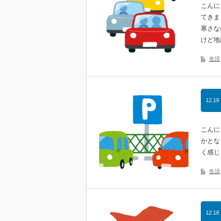
こんに
てきま
寒さな
けど地
生活
12.19
こんに
かとな
く感じ
生活
12.18