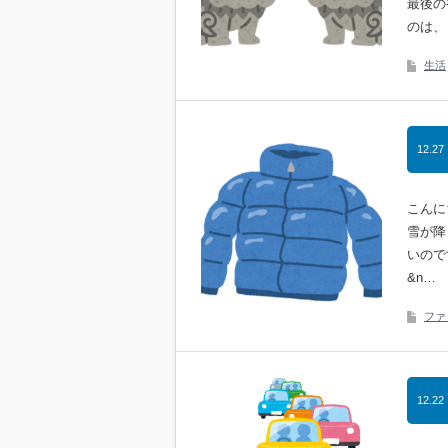
最後の
のは、
生活
12.27
こんに
雪が降
いので
&n…
ファ
12.22