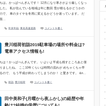
ちは。かっぱぺんぎんです！ 12月になり寒さがより厳しくなっ
した。 私が住んでいる地域は年に数回 雪が積もるかどうかの
ので、 車のタイヤを冬用に変えるかどうか迷っています。 だ
面…
年末年始
,
東名高速道路
コメントを書く
豊川稲荷初詣2019駐車場の場所や料金は?
電車アクセス情報も!
ちは！かっぱぺんぎんです。 いよいよ平成も残すところあと僅
りましたね。 ここ10年くらいは時間の流れが めちゃくちゃ早
るので、 もう平成が終わってしまうのか！ と驚きです。 &n…
初詣
,
豊川稲荷
コメントを書く
田中美和子(月曜から夜ふかし)の経歴や年
齢は?結婚や学歴についても!