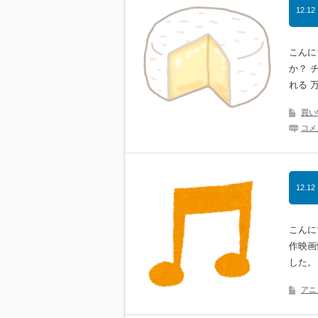
12.12
こんに
か？ 
れる 
買い
コメ
12.12
こんに
作映画
した。
アニ