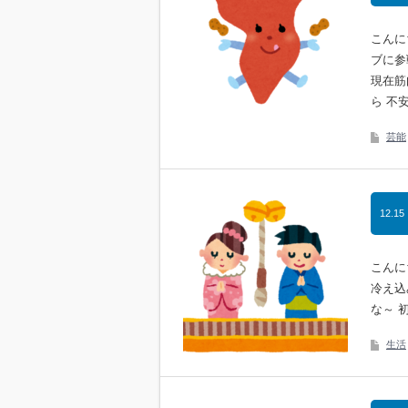
こんに
ブに参
現在筋
ら 不
芸能
12.15
こんに
冷え込
な～ 
生活