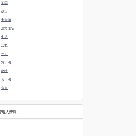
学問
政治
未分類
注文住宅
生活
芸能
芸術
買い物
趣味
食べ物
食事
管理人情報