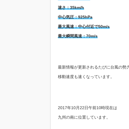
速さ：35km/h
中心気圧：925hPa
最大風速：中心付近で50m/s
最大瞬間風速：70m/s
最新情報が更新されるたびに台風の勢
移動速度も速くなっています。
2017年10月22日午前10時現在は
九州の南に位置しています。