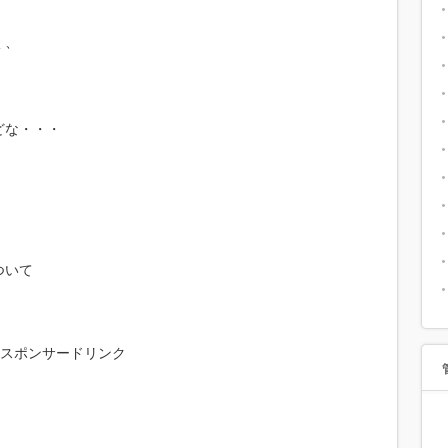
く、
。
どな・・・
ついて
スポンサードリンク