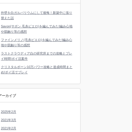
外壁を白ガルバリウムにして後悔！新築中に張り
替えた話
Savon(サボン 毛糸ピエロ)を編んでみた!編み心地
や肌触り等の感想
ファインメリノ(毛糸ピエロ)を編んでみた!編み心
地や肌触り等の感想
ラストクラウディア白の研究所までの攻略とプレ
イ時間!ポイ活案件
クリスタルボーン10万パワー攻略と達成時間まと
め!ポイ活でプレイ
アーカイブ
2025年2月
2021年3月
2021年2月