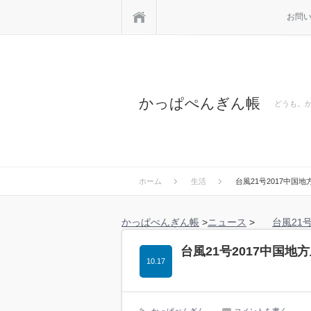
ホーム
お問
かっぱぺんぎん帳
どうも。
ホーム
生活
台風21号2017中国
かっぱぺんぎん帳
>
ニュース
>
台風21
台風21号2017中国
10.17