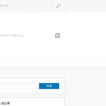
検索
マップ
rss
方ネタがやや多めだよ
人気記事