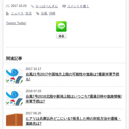
2017 10.23
かっぱぺんぎん
コメントを書く
ニュース
,
生活
台風
,
沖縄
Tweets
Twitter
関連記事
2017 10.17
台風21号2017中国地方上陸の可能性や進路は?最新米軍予想
も!
2018 07.03
台風7号2018北陸や新潟上陸はいつごろ?通過日時や進路情報!
米軍予想は?
2017 06.20
ヒアリは兵庫以外どこにいる?発見した時の対処方法や通報・
連絡先は?