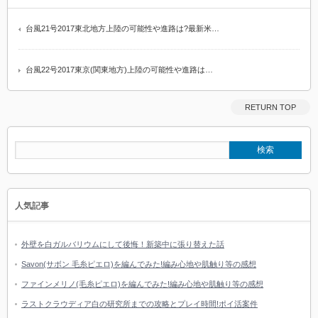
台風21号2017東北地方上陸の可能性や進路は?最新米…
台風22号2017東京(関東地方)上陸の可能性や進路は…
RETURN TOP
人気記事
外壁を白ガルバリウムにして後悔！新築中に張り替えた話
Savon(サボン 毛糸ピエロ)を編んでみた!編み心地や肌触り等の感想
ファインメリノ(毛糸ピエロ)を編んでみた!編み心地や肌触り等の感想
ラストクラウディア白の研究所までの攻略とプレイ時間!ポイ活案件