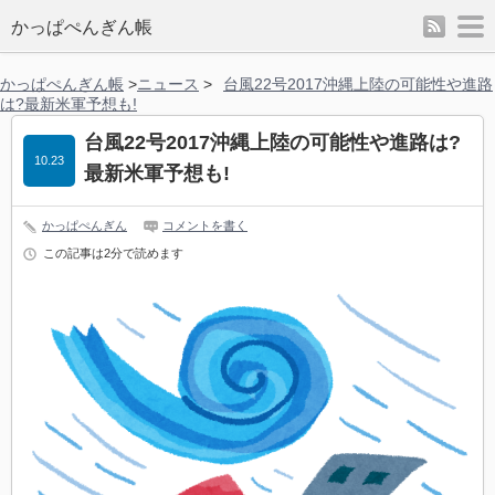
rss
m
かっぱぺんぎん帳
かっぱぺんぎん帳
>
ニュース
>
台風22号2017沖縄上陸の可能性や進路
は?最新米軍予想も!
台風22号2017沖縄上陸の可能性や進路は?
10.23
最新米軍予想も!
かっぱぺんぎん
コメントを書く
この記事は2分で読めます