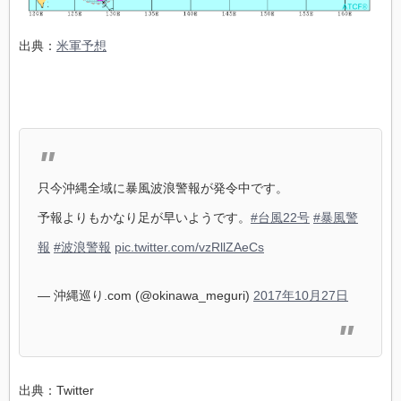
出典：
米軍予想
只今沖縄全域に暴風波浪警報が発令中です。
予報よりもかなり足が早いようです。
#台風22号
#暴風警
報
#波浪警報
pic.twitter.com/vzRllZAeCs
— 沖縄巡り.com (@okinawa_meguri)
2017年10月27日
出典：Twitter