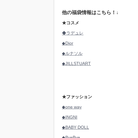
他の福袋情報はこちら！↓
★コスメ
◆ラデュレ
◆Dior
◆ルナソル
◆JILLSTUART
★ファッション
◆one way
◆INGNI
◆BABY DOLL
◆ByeBye