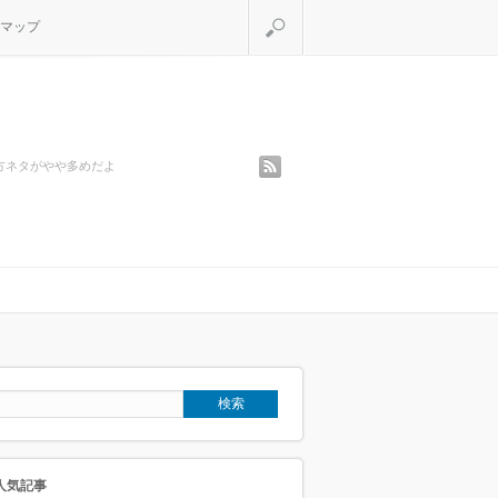
検索
マップ
rss
方ネタがやや多めだよ
人気記事