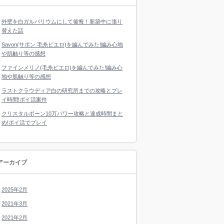
外壁を白ガルバリウムにして後悔！新築中に張り
替えた話
Savon(サボン 毛糸ピエロ)を編んでみた!編み心地
や肌触り等の感想
ファインメリノ(毛糸ピエロ)を編んでみた!編み心
地や肌触り等の感想
ラストクラウディア白の研究所までの攻略とプレ
イ時間!ポイ活案件
クリスタルボーン10万パワー攻略と達成時間まと
め!ポイ活でプレイ
アーカイブ
2025年2月
2021年3月
2021年2月