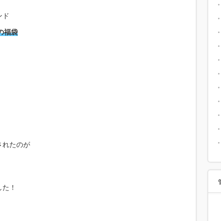
ンド
の福袋
されたのが
した！