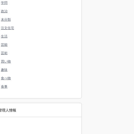
学問
政治
未分類
注文住宅
生活
芸能
芸術
買い物
趣味
食べ物
食事
管理人情報