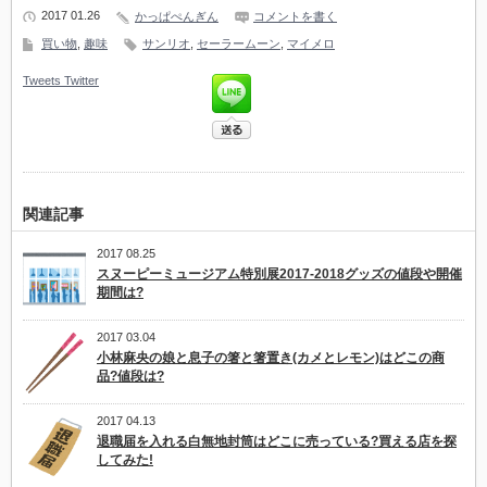
2017 01.26
かっぱぺんぎん
コメントを書く
買い物
,
趣味
サンリオ
,
セーラームーン
,
マイメロ
Tweets
Twitter
関連記事
2017 08.25
スヌーピーミュージアム特別展2017‐2018グッズの値段や開催
期間は?
2017 03.04
小林麻央の娘と息子の箸と箸置き(カメとレモン)はどこの商
品?値段は?
2017 04.13
退職届を入れる白無地封筒はどこに売っている?買える店を探
してみた!