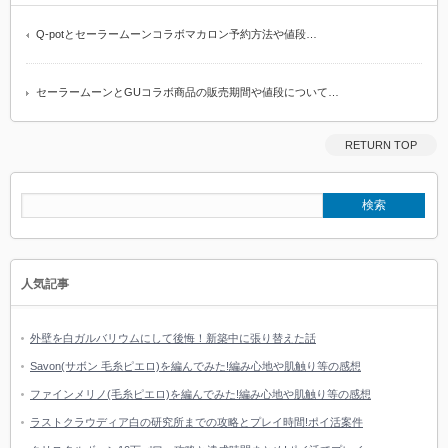
Q-potとセーラームーンコラボマカロン予約方法や値段…
セーラームーンとGUコラボ商品の販売期間や値段について…
RETURN TOP
人気記事
外壁を白ガルバリウムにして後悔！新築中に張り替えた話
Savon(サボン 毛糸ピエロ)を編んでみた!編み心地や肌触り等の感想
ファインメリノ(毛糸ピエロ)を編んでみた!編み心地や肌触り等の感想
ラストクラウディア白の研究所までの攻略とプレイ時間!ポイ活案件