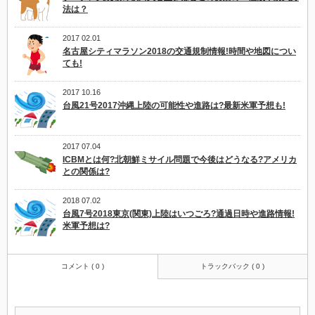
法は？
2017 02.01
名古屋シティマラソン2018の交通規制情報!時間や地図につい
ても!
2017 10.16
台風21号2017沖縄上陸の可能性や進路は?最新米軍予想も!
2017 07.04
ICBMとは何?北朝鮮ミサイル問題で今後はどうなる?アメリカ
との関係は?
2018 07.02
台風7号2018東京(関東)上陸はいつごろ?通過日時や進路情報!
米軍予想は?
コメント ( 0 )
トラックバック ( 0 )