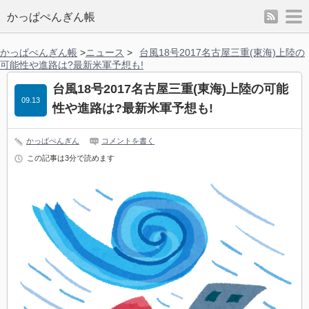
rss
m
かっぱぺんぎん帳
かっぱぺんぎん帳
>
ニュース
>
台風18号2017名古屋三重(東海)上陸の
可能性や進路は?最新米軍予想も!
台風18号2017名古屋三重(東海)上陸の可能
09.13
性や進路は?最新米軍予想も!
かっぱぺんぎん
コメントを書く
この記事は3分で読めます