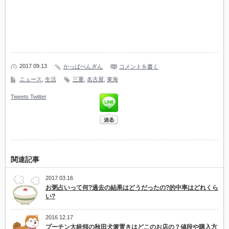
2017 09.13
かっぱぺんぎん
コメントを書く
ニュース
,
生活
三重
,
名古屋
,
東海
Tweets
Twitter
関連記事
2017 03.16
お粥占いって何?過去の結果はどうだったの?的中率はどれくら
い?
2016 12.17
プーチン大統領の秋田犬箸置きはどこのお店の？値段や購入方