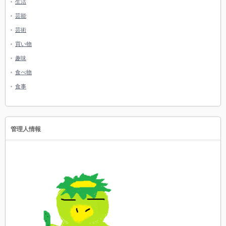
生活
芸能
芸術
買い物
趣味
食べ物
食事
管理人情報