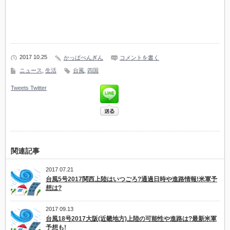
2017 10.25
かっぱぺんぎん
コメントを書く
ニュース
,
生活
台風
,
四国
Tweets
Twitter
関連記事
2017 07.21
台風5号2017関西上陸はいつごろ?通過日時や進路情報!米軍予
想は?
2017 09.13
台風18号2017大阪(近畿地方)上陸の可能性や進路は?最新米軍
予想も!