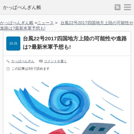
rss
m
かっぱぺんぎん帳
かっぱぺんぎん帳
>
ニュース
>
台風22号2017四国地方上陸の可能性や
進路は?最新米軍予想も!
台風22号2017四国地方上陸の可能性や進路
10.25
は?最新米軍予想も!
かっぱぺんぎん
コメントを書く
この記事は3分で読めます