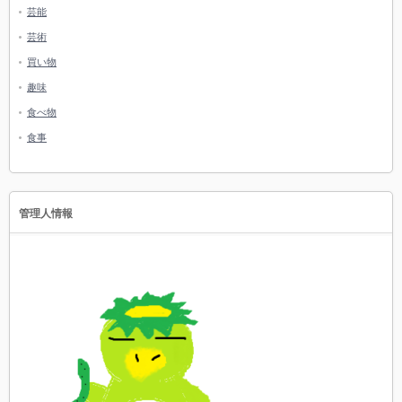
芸能
芸術
買い物
趣味
食べ物
食事
管理人情報